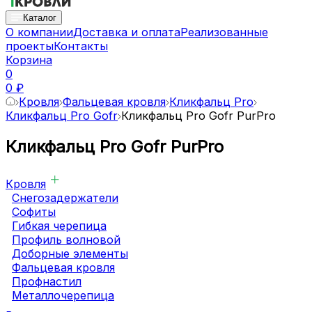
Каталог
О компании
Доставка и оплата
Реализованные
проекты
Контакты
Корзина
0
0 ₽
Кровля
Фальцевая кровля
Кликфальц Pro
Кликфальц Pro Gofr
Кликфальц Pro Gofr PurPro
Кликфальц Pro Gofr PurPro
Кровля
Снегозадержатели
Софиты
Гибкая черепица
Профиль волновой
Доборные элементы
Фальцевая кровля
Профнастил
Металлочерепица