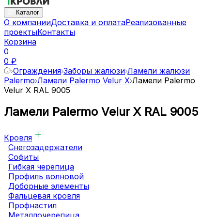
Каталог
О компании
Доставка и оплата
Реализованные
проекты
Контакты
Корзина
0
0 ₽
Ограждения
Заборы жалюзи
Ламели жалюзи
Palermo
Ламели Palermo Velur X
Ламели Palermo
Velur X RAL 9005
Ламели Palermo Velur X RAL 9005
Кровля
Снегозадержатели
Софиты
Гибкая черепица
Профиль волновой
Доборные элементы
Фальцевая кровля
Профнастил
Металлочерепица