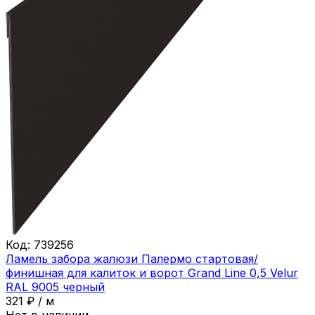
Код:
739256
Ламель забора жалюзи Палермо стартовая/
финишная для калиток и ворот Grand Line 0,5 Velur
RAL 9005 черный
321
₽
/
м
Нет в наличии