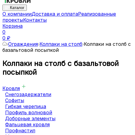
Каталог
О компании
Доставка и оплата
Реализованные
проекты
Контакты
Корзина
0
0 ₽
Ограждения
Колпаки на столб
Колпаки на столб с
базальтовой посыпкой
Колпаки на столб с базальтовой
посыпкой
Кровля
Снегозадержатели
Софиты
Гибкая черепица
Профиль волновой
Доборные элементы
Фальцевая кровля
Профнастил