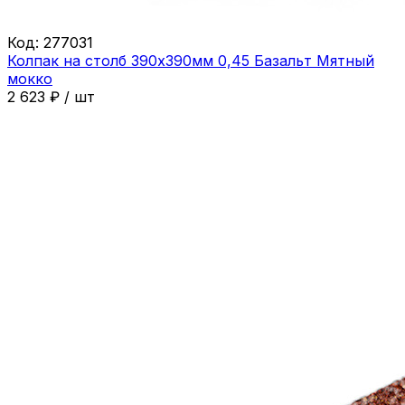
Код:
277031
Колпак на столб 390х390мм 0,45 Базальт Мятный
мокко
2 623
₽
/
шт