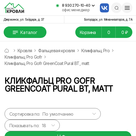
8 930 270-10-40
офис менеджер
Дзержинск, ул. Гайдара, д. 37
Богородск, ул. Механизаторов, д. 7А
Каталог
Корзина
0
0 ₽
Кровля
Фальцевая кровля
Кликфальц Pro
Кликфальц Pro Gofr
Кликфальц Pro Gofr GreenCoat Pural BT, matt
КЛИКФАЛЬЦ PRO GOFR
GREENCOAT PURAL BT, MATT
Сортировка по:
Показывать по: