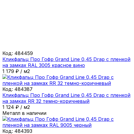
Код:
484459
Кликфальц Про Гофр Grand Line 0,45 Drap с пленкой
на замках RAL 3005 красное вино
1 179
₽
/
м2
Код:
484387
Кликфальц Про Гофр Grand Line 0,45 Drap с пленкой
на замках RR 32 темно-коричневый
1 124
₽
/
м2
Металл в наличии
Код:
484393