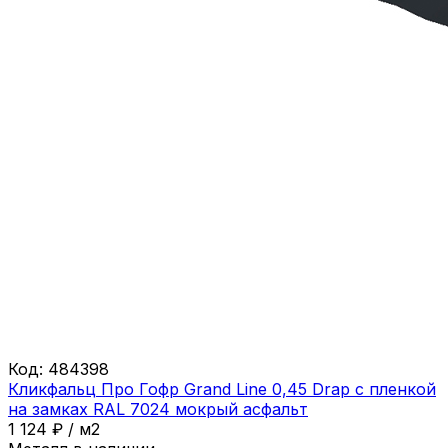
Код:
484398
Кликфальц Про Гофр Grand Line 0,45 Drap с пленкой
на замках RAL 7024 мокрый асфальт
1 124
₽
/
м2