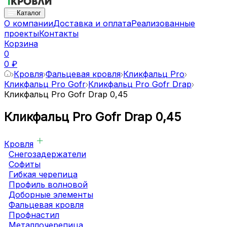
Каталог
О компании
Доставка и оплата
Реализованные
проекты
Контакты
Корзина
0
0 ₽
Кровля
Фальцевая кровля
Кликфальц Pro
Кликфальц Pro Gofr
Кликфальц Pro Gofr Drap
Кликфальц Pro Gofr Drap 0,45
Кликфальц Pro Gofr Drap 0,45
Кровля
Снегозадержатели
Софиты
Гибкая черепица
Профиль волновой
Доборные элементы
Фальцевая кровля
Профнастил
Металлочерепица