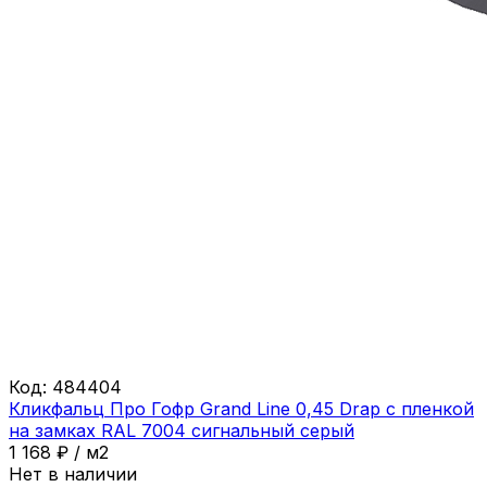
Код:
484404
Кликфальц Про Гофр Grand Line 0,45 Drap с пленкой
на замках RAL 7004 сигнальный серый
1 168
₽
/
м2
Нет в наличии