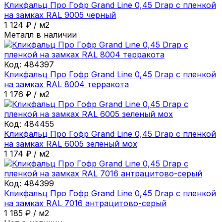
Кликфальц Про Гофр Grand Line 0,45 Drap с пленкой
на замках RAL 9005 черный
1 124
₽
/
м2
Металл в наличии
Код:
484397
Кликфальц Про Гофр Grand Line 0,45 Drap с пленкой
на замках RAL 8004 терракота
1 176
₽
/
м2
Код:
484455
Кликфальц Про Гофр Grand Line 0,45 Drap с пленкой
на замках RAL 6005 зеленый мох
1 174
₽
/
м2
Код:
484399
Кликфальц Про Гофр Grand Line 0,45 Drap с пленкой
на замках RAL 7016 антрацитово-серый
1 185
₽
/
м2