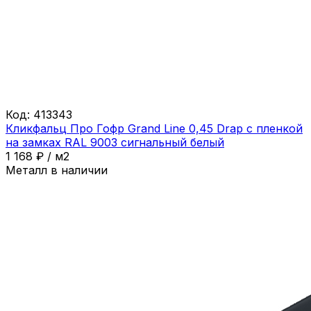
Код:
413343
Кликфальц Про Гофр Grand Line 0,45 Drap с пленкой
на замках RAL 9003 сигнальный белый
1 168
₽
/
м2
Металл в наличии