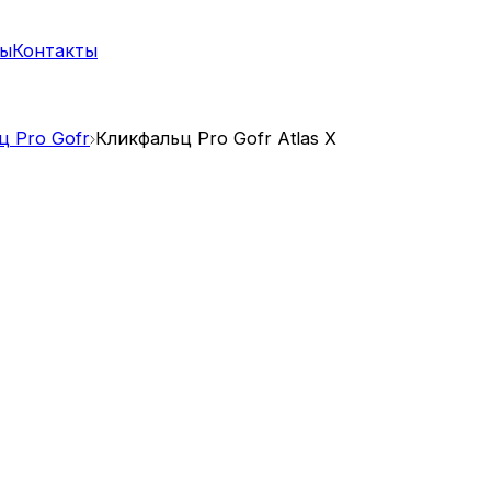
ты
Контакты
ц Pro Gofr
Кликфальц Pro Gofr Atlas X