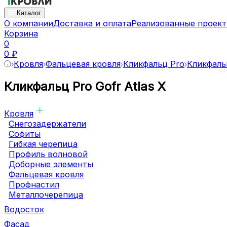
Каталог
О компании
Доставка и оплата
Реализованные проек
Корзина
0
0 ₽
Кровля
Фальцевая кровля
Кликфальц Pro
Кликфаль
Кликфальц Pro Gofr Atlas X
Кровля
Снегозадержатели
Софиты
Гибкая черепица
Профиль волновой
Доборные элементы
Фальцевая кровля
Профнастил
Металлочерепица
Водосток
Фасад