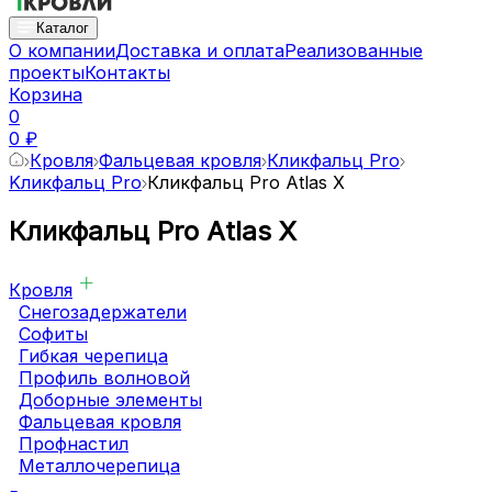
Каталог
О компании
Доставка и оплата
Реализованные
проекты
Контакты
Корзина
0
0 ₽
Кровля
Фальцевая кровля
Кликфальц Pro
Kликфальц Pro
Кликфальц Pro Atlas X
Кликфальц Pro Atlas X
Кровля
Снегозадержатели
Софиты
Гибкая черепица
Профиль волновой
Доборные элементы
Фальцевая кровля
Профнастил
Металлочерепица