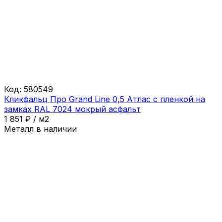
Код:
580549
Кликфальц Про Grand Line 0,5 Атлас с пленкой на
замках RAL 7024 мокрый асфальт
1 851
₽
/
м2
Металл в наличии