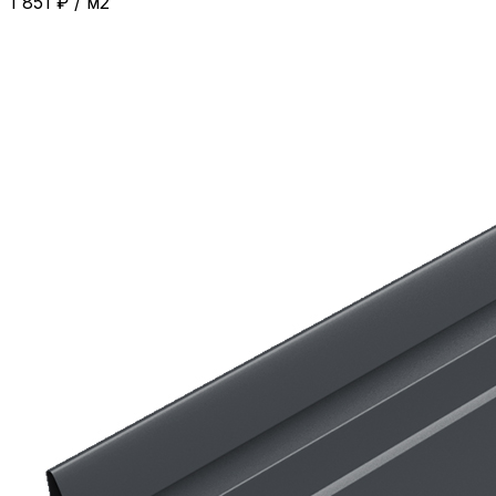
1 851
₽
/
м2