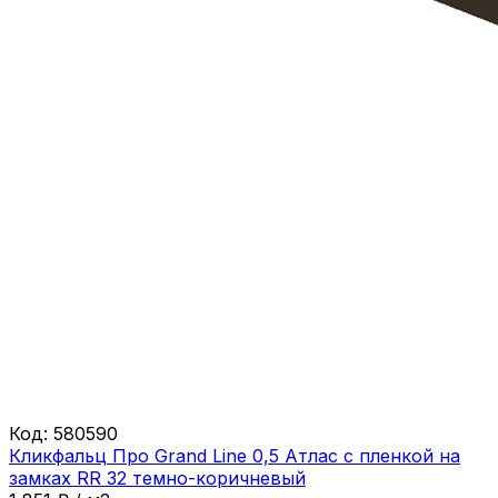
Код:
580590
Кликфальц Про Grand Line 0,5 Атлас с пленкой на
замках RR 32 темно-коричневый