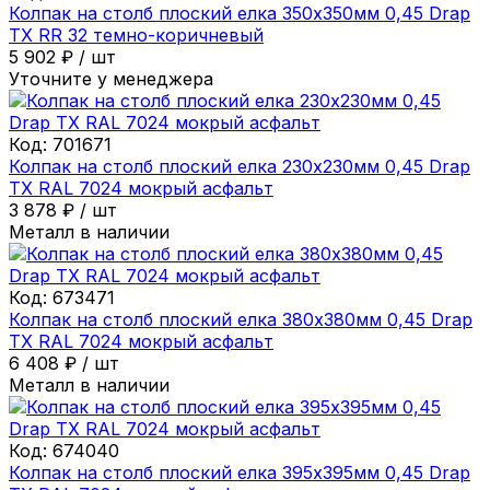
Колпак на столб плоский елка 350х350мм 0,45 Drap
ТХ RR 32 темно-коричневый
5 902
₽
/
шт
Уточните у менеджера
Код:
701671
Колпак на столб плоский елка 230х230мм 0,45 Drap
ТХ RAL 7024 мокрый асфальт
3 878
₽
/
шт
Металл в наличии
Код:
673471
Колпак на столб плоский елка 380х380мм 0,45 Drap
ТХ RAL 7024 мокрый асфальт
6 408
₽
/
шт
Металл в наличии
Код:
674040
Колпак на столб плоский елка 395х395мм 0,45 Drap