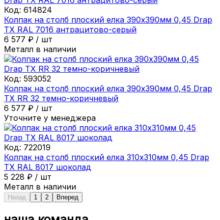
Код:
614824
Колпак на столб плоский елка 390х390мм 0,45 Drap
ТХ RAL 7016 антрацитово-серый
6 577
₽
/
шт
Металл в наличии
Код:
593052
Колпак на столб плоский елка 390х390мм 0,45 Drap
ТХ RR 32 темно-коричневый
6 577
₽
/
шт
Уточните у менеджера
Код:
722019
Колпак на столб плоский елка 310х310мм 0,45 Drap
ТХ RAL 8017 шоколад
5 228
₽
/
шт
Металл в наличии
Назад
1
2
Вперед
наша команда