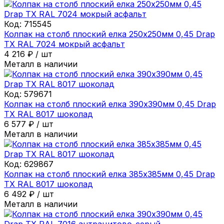
Код:
715545
Колпак на столб плоский елка 250х250мм 0,45 Drap
ТХ RAL 7024 мокрый асфальт
4 216
₽
/
шт
Металл в наличии
Код:
579671
Колпак на столб плоский елка 390х390мм 0,45 Drap
ТХ RAL 8017 шоколад
6 577
₽
/
шт
Металл в наличии
Код:
629867
Колпак на столб плоский елка 385х385мм 0,45 Drap
ТХ RAL 8017 шоколад
6 492
₽
/
шт
Металл в наличии