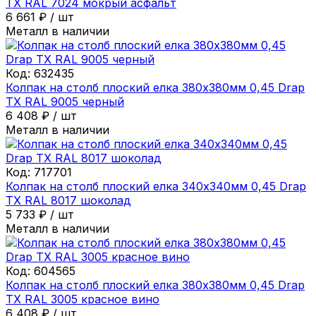
ТХ RAL 7024 мокрый асфальт
6 661
₽
/
шт
Металл в наличии
Код:
632435
Колпак на столб плоский елка 380х380мм 0,45 Drap
ТХ RAL 9005 черный
6 408
₽
/
шт
Металл в наличии
Код:
717701
Колпак на столб плоский елка 340х340мм 0,45 Drap
ТХ RAL 8017 шоколад
5 733
₽
/
шт
Металл в наличии
Код:
604565
Колпак на столб плоский елка 380х380мм 0,45 Drap
ТХ RAL 3005 красное вино
6 408
₽
/
шт