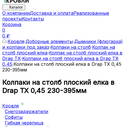
Каталог
О компании
Доставка и оплата
Реализованные
проекты
Контакты
Корзина
0
0 ₽
Кровля
Доборные элементы
Дымники (флюгарка)
и колпаки под заказ
Колпаки на столб
Колпак на
столб плоский елка
Колпак на столб плоский елка в
Drap TX
Колпаки на столб плоский елка в Drap TX
0,45
Колпаки на столб плоский елка в Drap TX 0,45
230-395мм
Колпаки на столб плоский елка в
Drap TX 0,45 230-395мм
Кровля
Снегозадержатели
Софиты
Гибкая черепица