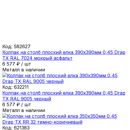
Код:
582627
Колпак на столб плоский елка 390х390мм 0,45 Drap
ТХ RAL 7024 мокрый асфальт
6 577
₽
/
шт
Металл в наличии
Код:
632211
Колпак на столб плоский елка 390х390мм 0,45 Drap
ТХ RAL 9005 черный
6 577
₽
/
шт
Металл в наличии
Код:
621383