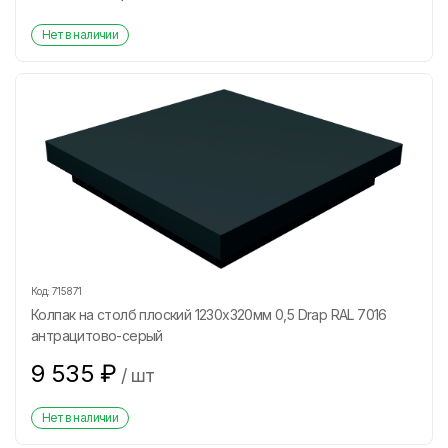
Нет в наличии
Код:
715871
Колпак на столб плоский 1230х320мм 0,5 Drap RAL 7016
антрацитово-серый
9 535
₽
/
шт
Нет в наличии