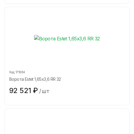
Код:
171884
Ворота Estet 1,65х3,6 RR 32
92 521
₽
/
шт