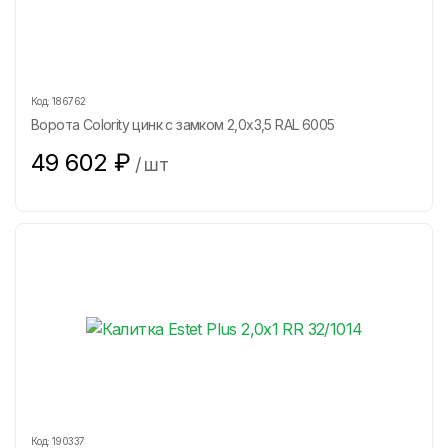
Код:
186762
Ворота Colority цинк с замком 2,0х3,5 RAL 6005
49 602
₽
/
шт
Код:
190337