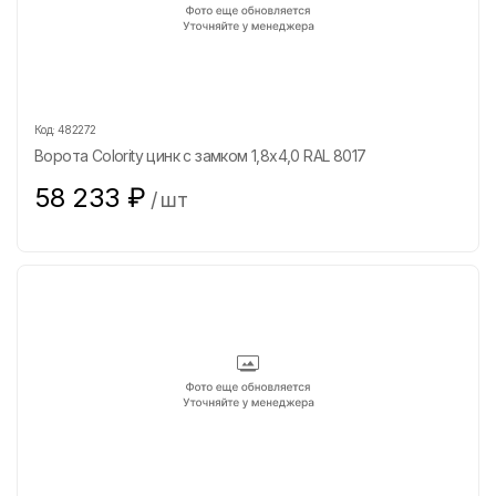
Код:
482272
Ворота Colority цинк с замком 1,8х4,0 RAL 8017
58 233
₽
/
шт