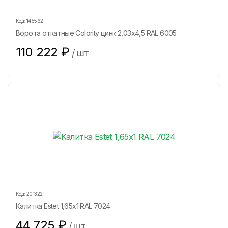
Код:
145562
Ворота откатные Colority цинк 2,03x4,5 RAL 6005
110 222
₽
/
шт
Код:
201322
Калитка Estet 1,65х1 RAL 7024
44 725
₽
/
шт