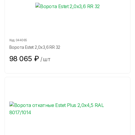
Код:
044065
Ворота Estet 2,0х3,6 RR 32
98 065
₽
/
шт