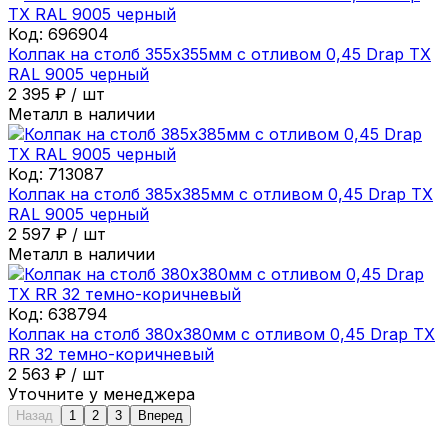
Код:
696904
Колпак на столб 355х355мм с отливом 0,45 Drap ТХ
RAL 9005 черный
2 395
₽
/
шт
Металл в наличии
Код:
713087
Колпак на столб 385х385мм с отливом 0,45 Drap ТХ
RAL 9005 черный
2 597
₽
/
шт
Металл в наличии
Код:
638794
Колпак на столб 380х380мм с отливом 0,45 Drap ТХ
RR 32 темно-коричневый
2 563
₽
/
шт
Уточните у менеджера
Назад
1
2
3
Вперед