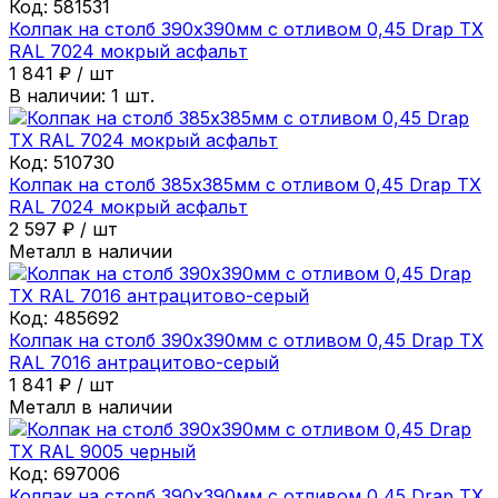
Код:
581531
Колпак на столб 390х390мм с отливом 0,45 Drap ТХ
RAL 7024 мокрый асфальт
1 841
₽
/
шт
В наличии:
1
шт.
Код:
510730
Колпак на столб 385х385мм с отливом 0,45 Drap ТХ
RAL 7024 мокрый асфальт
2 597
₽
/
шт
Металл в наличии
Код:
485692
Колпак на столб 390х390мм с отливом 0,45 Drap ТХ
RAL 7016 антрацитово-серый
1 841
₽
/
шт
Металл в наличии
Код:
697006
Колпак на столб 390х390мм с отливом 0,45 Drap ТХ