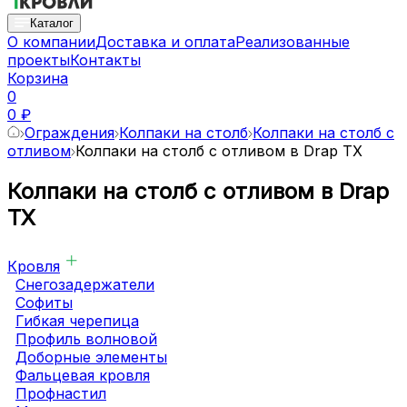
Каталог
О компании
Доставка и оплата
Реализованные
проекты
Контакты
Корзина
0
0 ₽
Ограждения
Колпаки на столб
Колпаки на столб с
отливом
Колпаки на столб с отливом в Drap TX
Колпаки на столб с отливом в Drap
TX
Кровля
Снегозадержатели
Софиты
Гибкая черепица
Профиль волновой
Доборные элементы
Фальцевая кровля
Профнастил