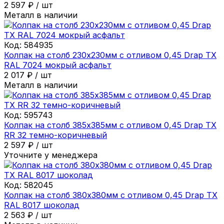
2 597
₽
/
шт
Металл в наличии
Код:
584935
Колпак на столб 230х230мм с отливом 0,45 Drap ТХ
RAL 7024 мокрый асфальт
2 017
₽
/
шт
Металл в наличии
Код:
595743
Колпак на столб 385х385мм с отливом 0,45 Drap ТХ
RR 32 темно-коричневый
2 597
₽
/
шт
Уточните у менеджера
Код:
582045
Колпак на столб 380х380мм с отливом 0,45 Drap ТХ
RAL 8017 шоколад
2 563
₽
/
шт