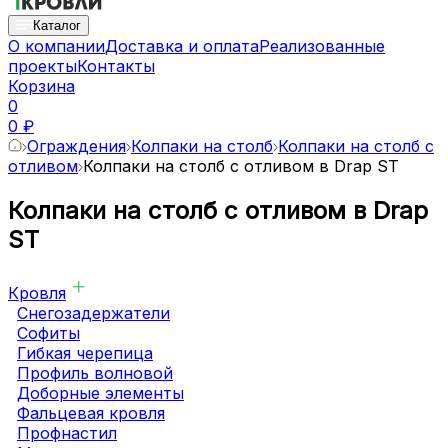
Каталог
О компании
Доставка и оплата
Реализованные
проекты
Контакты
Корзина
0
0 ₽
Ограждения
Колпаки на столб
Колпаки на столб с
отливом
Колпаки на столб с отливом в Drap ST
Колпаки на столб с отливом в Drap
ST
Кровля
Снегозадержатели
Софиты
Гибкая черепица
Профиль волновой
Доборные элементы
Фальцевая кровля
Профнастил