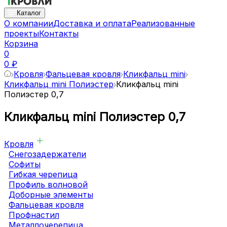
Каталог
О компании
Доставка и оплата
Реализованные
проекты
Контакты
Корзина
0
0 ₽
Кровля
Фальцевая кровля
Кликфальц mini
Кликфальц mini Полиэстер
Кликфальц mini
Полиэстер 0,7
Кликфальц mini Полиэстер 0,7
Кровля
Снегозадержатели
Софиты
Гибкая черепица
Профиль волновой
Доборные элементы
Фальцевая кровля
Профнастил
Металлочерепица