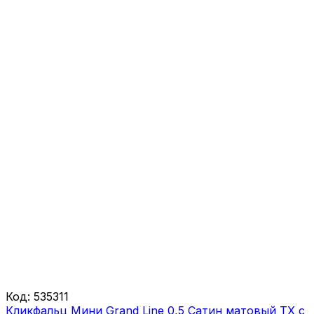
Код:
535311
Кликфальц Мини Grand Line 0,5 Сатин матовый ТХ с