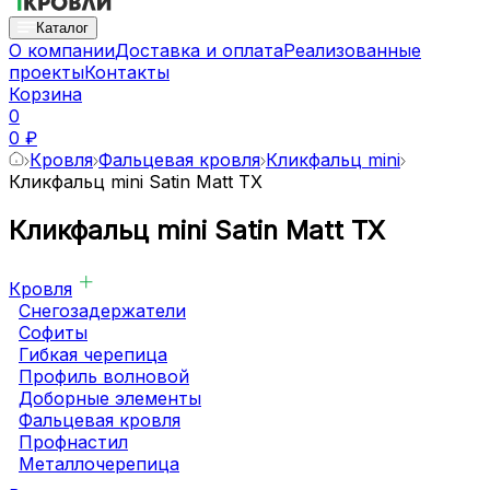
Каталог
О компании
Доставка и оплата
Реализованные
проекты
Контакты
Корзина
0
0 ₽
Кровля
Фальцевая кровля
Кликфальц mini
Кликфальц mini Satin Matt TX
Кликфальц mini Satin Matt TX
Кровля
Снегозадержатели
Софиты
Гибкая черепица
Профиль волновой
Доборные элементы
Фальцевая кровля
Профнастил
Металлочерепица