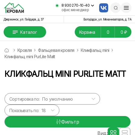
8 930 270-10-40
офис менеджер
Дзержинск, ул. Гайдара, д. 37
Богородск, ул. Механизаторов, д. 7А
Каталог
Корзина
0
0 ₽
Кровля
Фальцевая кровля
Кликфальц mini
Кликфальц mini PurLite Matt
КЛИКФАЛЬЦ MINI PURLITE MATT
Сортировка по:
Показывать по:
Фильтр
Вид: