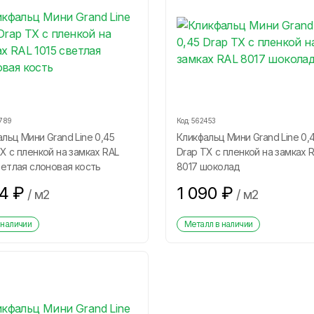
789
Код:
562453
льц Мини Grand Line 0,45
Кликфальц Мини Grand Line 0,
Х с пленкой на замках RAL
Drap ТХ с пленкой на замках 
ветлая слоновая кость
8017 шоколад
34
₽
1 090
₽
/
м2
/
м2
 наличии
Металл в наличии