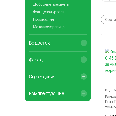
Доборные элементы
Фальцевая кровля
Профнастил
Сорти
Металлочерепица
Водосток
Фасад
Ограждения
Код:
559
Комплектующие
Кликфа
Drap Т
темно