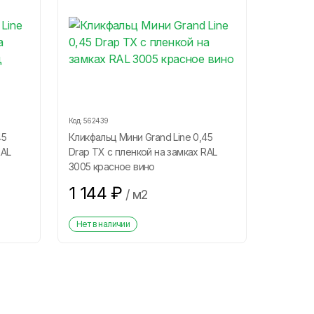
Код:
562439
45
Кликфальц Мини Grand Line 0,45
RAL
Drap ТХ с пленкой на замках RAL
3005 красное вино
1 144
₽
/
м2
Нет в наличии