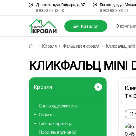
Дзержинск, ул. Гайдара, д. 37
Богородск, ул. Механ
8 930 270-10-40
8 902 689-33-22
О компан
Каталог
Кровля
Фальцевая кровля
Кликфальц mini
КЛИКФАЛЬЦ MINI 
Кровля
Клик
TX 0
Снегозадержатели
11
Софиты
Гибкая черепица
Профиль волновой