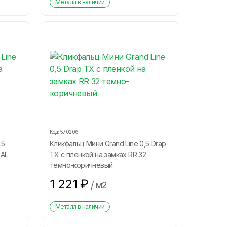
Металл в наличии
Код:
570206
45
Кликфальц Мини Grand Line 0,5 Drap
RAL
ТХ с пленкой на замках RR 32
темно-коричневый
1 221
₽
/
м2
Металл в наличии