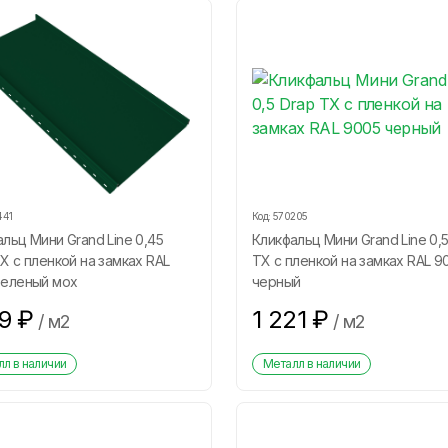
441
Код:
570205
льц Мини Grand Line 0,45
Кликфальц Мини Grand Line 0,5
Х с пленкой на замках RAL
ТХ с пленкой на замках RAL 9
зеленый мох
черный
39
₽
1 221
₽
/
м2
/
м2
л в наличии
Металл в наличии