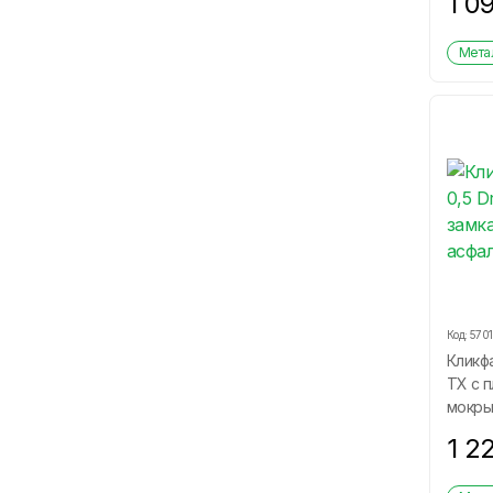
1 0
Метал
Код:
570
Кликфа
ТХ с п
мокры
1 2