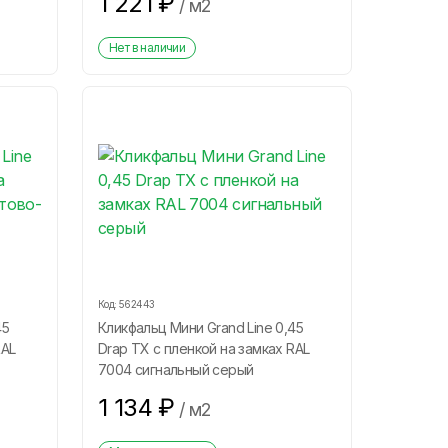
1 221
₽
/
м2
Нет в наличии
Код:
562443
45
Кликфальц Мини Grand Line 0,45
RAL
Drap ТХ с пленкой на замках RAL
7004 сигнальный серый
1 134
₽
/
м2