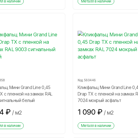
л в наличии
Металл в наличии
858
Код:
560446
льц Мини Grand Line 0,45
Кликфальц Мини Grand Line 0,
Х с пленкой на замках RAL
Drap ТХ с пленкой на замках 
сигнальный белый
7024 мокрый асфальт
34
₽
1 090
₽
/
м2
/
м2
л в наличии
Металл в наличии