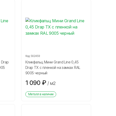
Код:
562459
 Drap
Кликфальц Мини Grand Line 0,45
005
Drap ТХ с пленкой на замках RAL
9005 черный
1 090
₽
/
м2
Металл в наличии