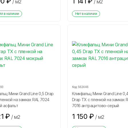
90
₽
1 141
₽
/
м2
/
м2
л в наличии
Нет в наличии
193
Код:
562446
льц Мини Grand Line 0,5 Drap
Кликфальц Мини Grand Line 0,
ленкой на замках RAL 7024
Drap ТХ с пленкой на замках 
й асфальт
7016 антрацитово-серый
21
₽
1 150
₽
/
м2
/
м2