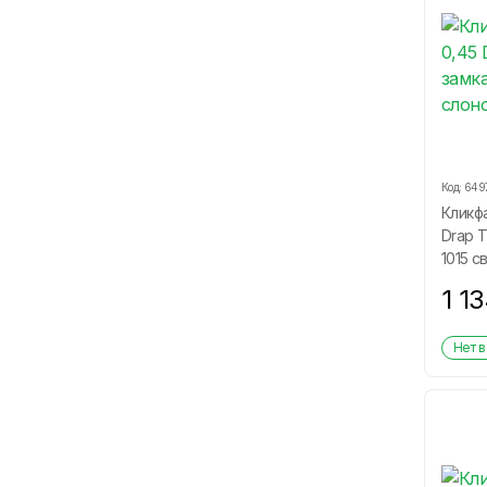
Код:
649
Кликфа
Drap Т
1015 с
1 1
Нет в