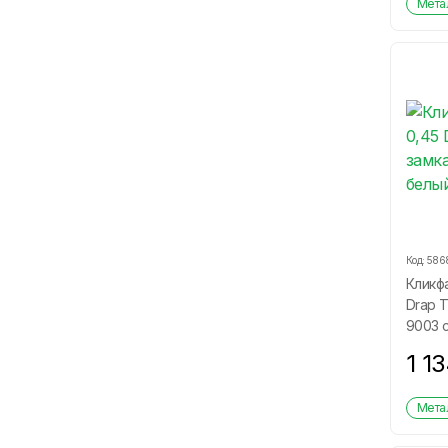
Метал
Код:
586
Кликфа
Drap Т
9003 
1 1
Метал