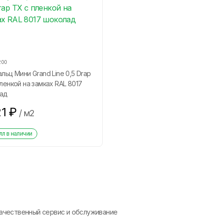
200
льц Мини Grand Line 0,5 Drap
ленкой на замках RAL 8017
ад
21
₽
/
м2
л в наличии
ачественный сервис и обслуживание