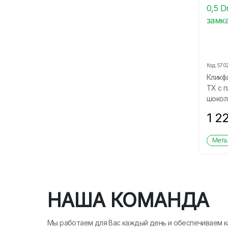
Код:
570
Кликфа
ТХ с п
шокол
1 2
Метал
НАША КОМАНДА
Мы работаем для Вас каждый день и обеспечиваем к