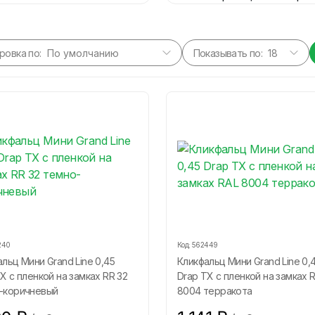
ровка по:
Показывать по:
240
Код:
562449
льц Мини Grand Line 0,45
Кликфальц Мини Grand Line 0,
Х с пленкой на замках RR 32
Drap ТХ с пленкой на замках 
-коричневый
8004 терракота