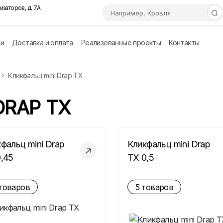
изаторов, д. 7А
ии
Доставка и оплата
Реализованные проекты
Контакты
Кликфальц mini Drap TX
DRAP TX
фальц mini Drap
Кликфальц mini Drap
,45
TX 0,5
 товаров
5 товаров