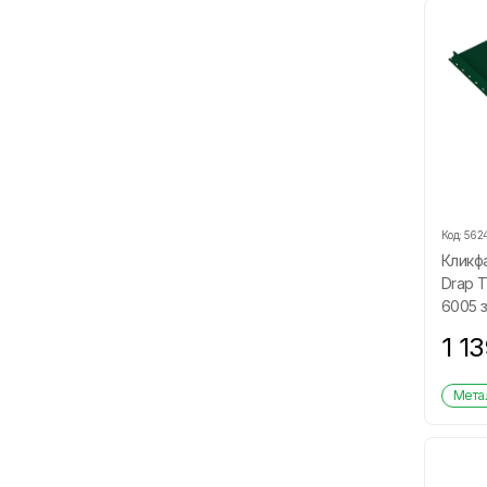
Код:
562
Кликфа
Drap Т
6005 
1 1
Метал