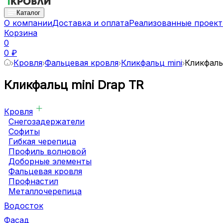
Каталог
О компании
Доставка и оплата
Реализованные проек
Корзина
0
0 ₽
Кровля
Фальцевая кровля
Кликфальц mini
Кликфаль
Кликфальц mini Drap TR
Кровля
Снегозадержатели
Софиты
Гибкая черепица
Профиль волновой
Доборные элементы
Фальцевая кровля
Профнастил
Металлочерепица
Водосток
Фасад