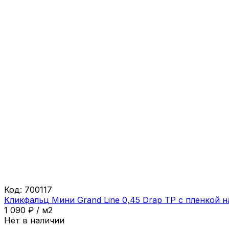
Код:
700117
Кликфальц Мини Grand Line 0,45 Drap ТР с пленкой 
1 090
₽
/
м2
Нет в наличии