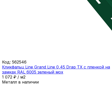
Код:
562546
Кликфальц Line Grand Line 0,45 Drap ТХ с пленкой на
замках RAL 6005 зеленый мох
1 072
₽
/
м2
Металл в наличии