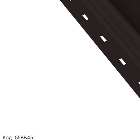
Код:
558845