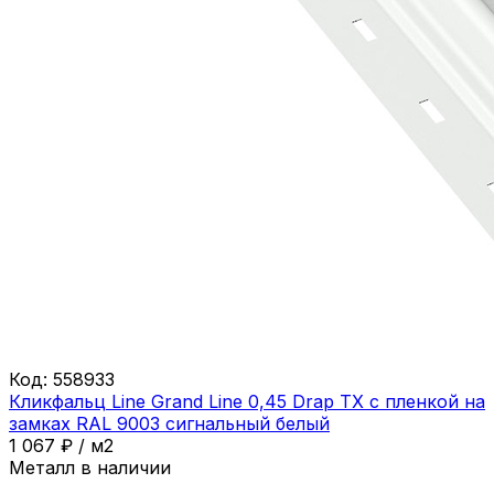
Код:
558933
Кликфальц Line Grand Line 0,45 Drap ТХ с пленкой на
замках RAL 9003 сигнальный белый
1 067
₽
/
м2
Металл в наличии