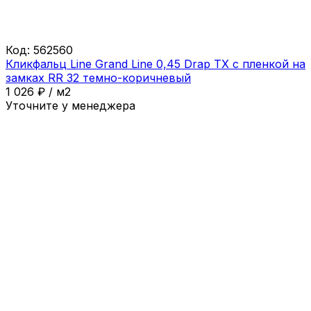
Код:
562560
Кликфальц Line Grand Line 0,45 Drap ТХ с пленкой на
замках RR 32 темно-коричневый
1 026
₽
/
м2
Уточните у менеджера