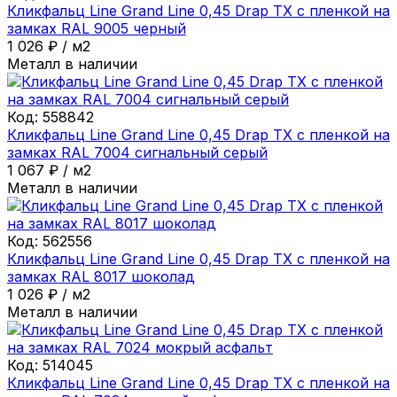
Кликфальц Line Grand Line 0,45 Drap ТХ с пленкой на
замках RAL 9005 черный
1 026
₽
/
м2
Металл в наличии
Код:
558842
Кликфальц Line Grand Line 0,45 Drap ТХ с пленкой на
замках RAL 7004 сигнальный серый
1 067
₽
/
м2
Металл в наличии
Код:
562556
Кликфальц Line Grand Line 0,45 Drap ТХ с пленкой на
замках RAL 8017 шоколад
1 026
₽
/
м2
Металл в наличии
Код:
514045
Кликфальц Line Grand Line 0,45 Drap ТХ с пленкой на