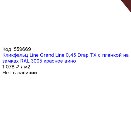
Код:
559669
Кликфальц Line Grand Line 0,45 Drap ТХ с пленкой на
замках RAL 3005 красное вино
1 078
₽
/
м2
Нет в наличии