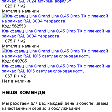
замках RAL 7024 мокрый асфальт
1 026
₽
/
м2
Металл в наличии
Код:
562553
Кликфальц Line Grand Line 0,45 Drap ТХ с пленкой на
замках RAL 8004 терракота
1 075
₽
/
м2
Металл в наличии
Код:
649785
Кликфальц Line Grand Line 0,45 Drap ТХ с пленкой на
замках RAL 1015 светлая слоновая кость
1 067
₽
/
м2
Нет в наличии
наша команда
Мы работаем для Вас каждый день и обеспечиваем
качественный сервис и обслуживание