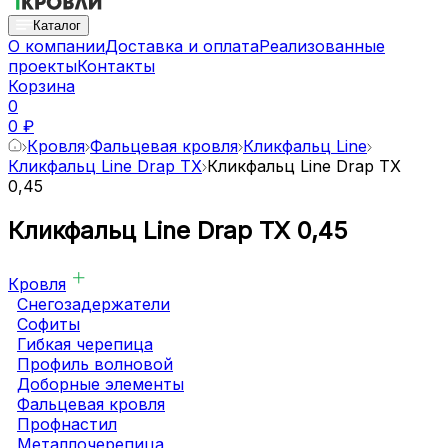
Каталог
О компании
Доставка и оплата
Реализованные
проекты
Контакты
Корзина
0
0 ₽
Кровля
Фальцевая кровля
Кликфальц Line
Кликфальц Line Drap TX
Кликфальц Line Drap TX
0,45
Кликфальц Line Drap TX 0,45
Кровля
Снегозадержатели
Софиты
Гибкая черепица
Профиль волновой
Доборные элементы
Фальцевая кровля
Профнастил
Металлочерепица