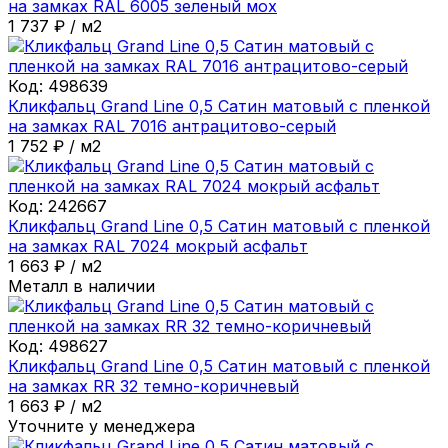
на замках RAL 6005 зеленый мох
1 737
₽
/
м2
Код:
498639
Кликфальц Grand Line 0,5 Сатин матовый с пленкой
на замках RAL 7016 антрацитово-серый
1 752
₽
/
м2
Код:
242667
Кликфальц Grand Line 0,5 Сатин матовый с пленкой
на замках RAL 7024 мокрый асфальт
1 663
₽
/
м2
Металл в наличии
Код:
498627
Кликфальц Grand Line 0,5 Сатин матовый с пленкой
на замках RR 32 темно-коричневый
1 663
₽
/
м2
Уточните у менеджера