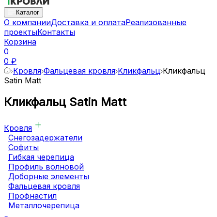
Каталог
О компании
Доставка и оплата
Реализованные
проекты
Контакты
Корзина
0
0 ₽
Кровля
Фальцевая кровля
Kликфальц
Кликфальц
Satin Matt
Кликфальц Satin Matt
Кровля
Снегозадержатели
Софиты
Гибкая черепица
Профиль волновой
Доборные элементы
Фальцевая кровля
Профнастил
Металлочерепица