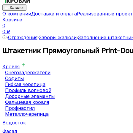
Каталог
О компании
Доставка и оплата
Реализованные проек
Корзина
0
0 ₽
Ограждения
Заборы жалюзи
Заполнение штакетни
Штакетник Прямоугольный Print-Dou
Кровля
Снегозадержатели
Софиты
Гибкая черепица
Профиль волновой
Доборные элементы
Фальцевая кровля
Профнастил
Металлочерепица
Водосток
Фасад