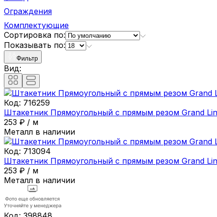
Ограждения
Комплектующие
Сортировка по:
Показывать по:
Фильтр
Вид:
Код:
716259
Штакетник Прямоугольный с прямым резом Grand Li
253
₽
/
м
Металл в наличии
Код:
713094
Штакетник Прямоугольный с прямым резом Grand Li
253
₽
/
м
Металл в наличии
Код:
398848